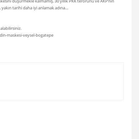
skesini düşürmekle kalmamış, 30 yıllık PKK terörünü ve AKP’nin
 yakın tarihi daha iyi anlamak adına…
alabilirsiniz.
-din-maskesi-veysel-bogatepe