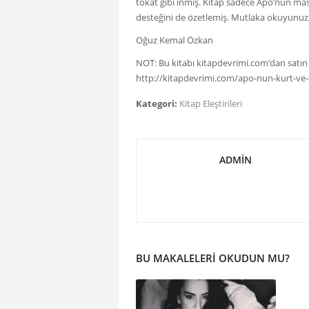
tokat gibi inmiş. Kitap sadece Apo’nun ma
desteğini de özetlemiş. Mutlaka okuyunuz,
Oğuz Kemal Özkan
NOT: Bu kitabı
kitapdevrimi.com
‘dan satın 
http://kitapdevrimi.com/apo-nun-kurt-ve
Kategori:
Kitap Eleştirileri
ADMIN
BU MAKALELERI OKUDUN MU?