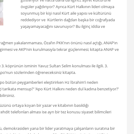
gösteriyor ve hatta daha da ilginci; aşiret kültürüne
övgüler yağdırıyor? Ayrıca Kürt Halkının lideri olmaya
soyunmuş bir kişi nasıl Kürt aile yapısı ve kültürünü
reddediyor ve Kürtlerin dağdan başka bir coğrafyada
yaşayamayacağını savunuyor? Bu ilginç iddia ve
 rağmen yakalanmaması, Özal’ın PKK’nın önünü nasıl açtığı, ANAP’ın
irmesi ve AKP’nin kurulmasıyla tekrar güçlenmesi; kitapta ANAP ve
de 3. köprünün isminin Yavuz Sultan Selim konulması ile ilgili. 3.
po’nun sözlerinden öğreneceksiniz kitapta.
 ‘Apo bütün peygamberleri eleştirirken Hz İbrahim’i neden
i tarikata mensup?’ ‘Apo Kürt Halkını neden dul kadına benzetiyor?’
lirsiniz.
üzünü ortaya koyan bir yazar ve kitabının basıldığı
hdit telefonları alması ise ayrı bir tez konusu siyaset bilimcileri
, demokrasiden yana bir lider yaratmaya çalışanların suratına bir