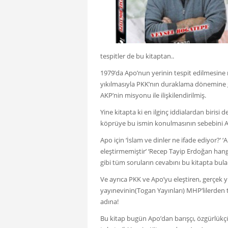
tespitler de bu kitaptan..
1979’da Apo’nun yerinin tespit edilmesine
yıkılmasıyla PKK’nın duraklama dönemine g
AKP’nin misyonu ile ilişkilendirilmiş.
Yine kitapta ki en ilginç iddialardan birisi 
köprüye bu ismin konulmasının sebebini A
Apo için ‘İslam ve dinler ne ifade ediyor?’
eleştirmemiştir’ ‘Recep Tayip Erdoğan hang
gibi tüm soruların cevabını bu kitapta bulabi
Ve ayrıca PKK ve Apo’yu eleştiren, gerçek y
yayınevinin(Togan Yayınları) MHP’lilerden te
adına!
Bu kitap bugün Apo’dan barışçı, özgürlükçü