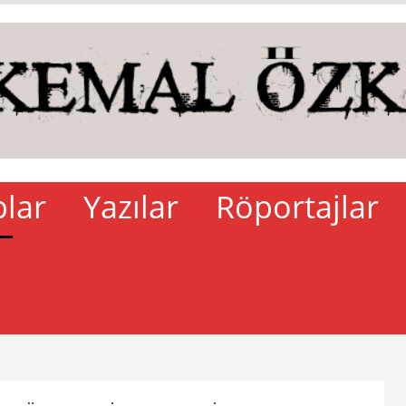
plar
Yazılar
Röportajlar