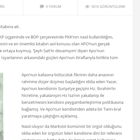
IN
0 YORUM
5010 GÖRÜNTÜLEME
itabına ait.
P üçgeninde ve BOP çerçevesinde PKK’nın nasıl kullanıldığını,
evini ve en önemlisi kitabın asıl konusu olan APO’nun gerçek
yle ortaya koymuş. ‘Şeyh Sait’in devamıyım’ diyen Apo’nun
 İsyanlarının arkasındaki güçleri Apo’nun itiraflarıyla birlikte tüm
Apo’nun kafasına bölücülük fikrinin daha anasının
rahmine düşer düşmez başladığını iddia eden Yazar,
Apo’nun kendisinin Suriye’ye geçişini Hz. İbrahim’in
hicretine, yakalanışını Hz İsa’nın yakalanışı ile
benzetmesini kendisini peygamberleştirme politikasına
bağlamış. Ve Apo’nun kendisinden adeta bir Tanrı-kral
yaratmaya çalıştığını açıklamış.
Nasıl oluyor da Marksist-komünist bir örgüt olduğunu
iddia eden bir örgütün lideri kendisine dini bir referans