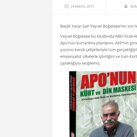
24 MAYIS, 2015
ADM
Başlık Yazar-Şair Veysel Boğatepe’nin son k
Veysel Boğatepe bu kitabında ABD-İsrail-AK
Apo’nun kurtarılma planlarını, AKP’nin gör
yüzünü kendi çelişkileriyle tüm gerçekliği
emperyalist ülkelerle işbirliğini ve tüm Kürt
çıplaklığıyla sergilemiş.