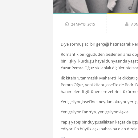
24 MAYIS, 2015
ADM
Diye sormuş acı bir gerçeği hatırlatarak Pem
Romantik bir içgüdüden beslenen ama doğa
bir ilişkiyi kurduğu hayal dünyasında yaşat
Yazar Pemra Oğuz sizi ahlak ölçülerinizi so
İlk kitabı ‘Utanmazlık Mahareti’ ile dikkati 
Pemra Oğuz, yeni kitabı ‘Josef’te de Bedri B
hanımefendi görünenlere zehrini tükürme
Yeri geliyor Josef’ine meydan okuyor yeri g
Yeri geliyor Tanrı’ya, yeri geliyor ‘Aşk’a..
Yapış yapış bir duygusallıktan kaçsa da 
ediyor..En büyük aşkı babasına olan dizele