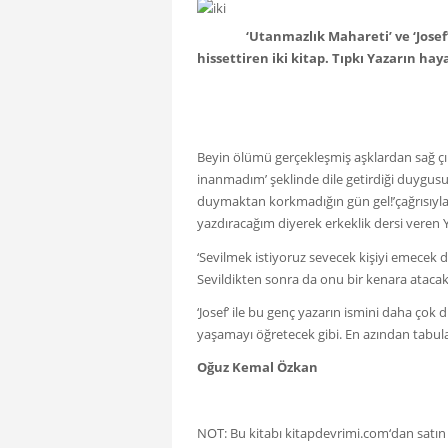
‘Utanmazlık Mahareti’ ve ‘Josef
hissettiren iki kitap. Tıpkı Yazarın haya
Beyin ölümü gerçekleşmiş aşklardan sağ çı
inanmadım’ şeklinde dile getirdiği duygusuy
duymaktan korkmadığın gün gel!’çağrısıyla 
yazdıracağım diyerek erkeklik dersi veren Ya
‘Sevilmek istiyoruz sevecek kişiyi emecek 
Sevildikten sonra da onu bir kenara atacak
‘Josef’ ile bu genç yazarın ismini daha ç
yaşamayı öğretecek gibi. En azından tabul
Oğuz Kemal Özkan
NOT: Bu kitabı
kitapdevrimi.com
‘dan satın 