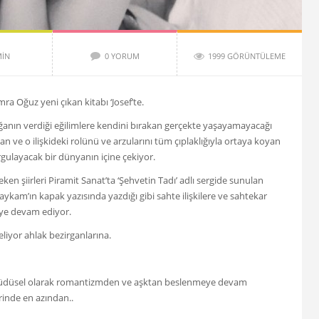
IN
0 YORUM
1999 GÖRÜNTÜLEME
ra Oğuz yeni çıkan kitabı ‘Josef’te.
nın verdiği eğilimlere kendini bırakan gerçekte yaşayamayacağı
an ve o ilişkideki rolünü ve arzularını tüm çıplaklığıyla ortaya koyan
rgulayacak bir dünyanın içine çekiyor.
çeken şiirleri Piramit Sanat’ta ‘Şehvetin Tadı’ adlı sergide sunulan
aykam’ın kapak yazısında yazdığı gibi sahte ilişkilere ve sahtekar
ye devam ediyor.
eliyor ahlak bezirganlarına.
içgüdüsel olarak romantizmden ve aşktan beslenmeye devam
rinde en azından..