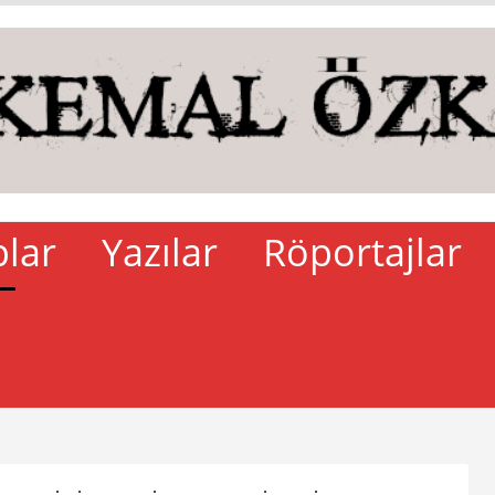
plar
Yazılar
Röportajlar