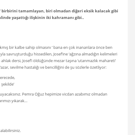
’ birbirini tamamlayan, biri olmadan diğeri eksik kalacak gibi
linde yaşattığı ilişkinin iki kahramanı gibi..
kmış bir kalbe sahip olmasını ‘ bana en çok inananlara önce ben
la savruşturduğu hissedilen, Josef’ine ‘ağzına almadığın kelimeleri
ahlak dersi, Josef’i öldüğünde mezar taşına ‘utanmazlık mahareti’
zar, sevilme hastalığı ve bencilliğini de şu sözlerle özetliyor:
derecede,
 şekilde’
ok duyacaksınız. Pemra Oğuz hepimize vicdan azabımız olmadan
arımızı yıkarak…
alabilirsiniz.